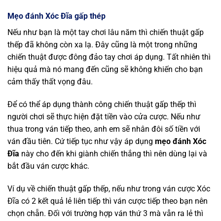
Mẹo đánh Xóc Đĩa gấp thép
Nếu như bạn là một tay chơi lâu năm thì chiến thuật gấp
thếp đã không còn xa lạ. Đây cũng là một trong những
chiến thuật được đông đảo tay chơi áp dụng. Tất nhiên thì
hiệu quả mà nó mang đến cũng sẽ không khiến cho bạn
cảm thấy thất vọng đâu.
Để có thể áp dụng thành công chiến thuật gấp thếp thì
người chơi sẽ thực hiện đặt tiền vào cửa cược. Nếu như
thua trong ván tiếp theo, anh em sẽ nhân đôi số tiền với
ván đầu tiên. Cứ tiếp tục như vậy áp dụng
mẹo đánh Xóc
Đĩa
này cho đến khi giành chiến thắng thì nên dùng lại và
bắt đầu ván cược khác.
Ví dụ về chiến thuật gấp thếp, nếu như trong ván cược Xóc
Đĩa có 2 kết quả lẻ liên tiếp thì ván cược tiếp theo bạn nên
chọn chẵn. Đối với trường hợp ván thứ 3 mà vẫn ra lẻ thì