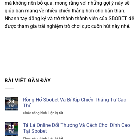
mà không nên bỏ qua. mong rằng với những gợi ý này sẽ
giúp bạn mang về nhiều chiến thắng hơn cho bản thân.
Nhanh tay đăng ký và trở thành thành viên của SBOBET để
được tham gia trải nghiệm trò chơi cực cuốn hút này nhé.
BÀI VIẾT GẦN ĐÂY
Rồng Hổ Sbobet Và Bí Kíp Chiến Thắng Từ Cao
23
Thủ
Th1
Chức năng bình luận bị tắt
ở
Rồng
Hổ
Tá Lả Online Đổi Thưởng Và Cách Chơi Đỉnh Cao
23
Sbobet
Tại Sbobet
Th1
Và
Chức năng bình luận bị tắt
ở