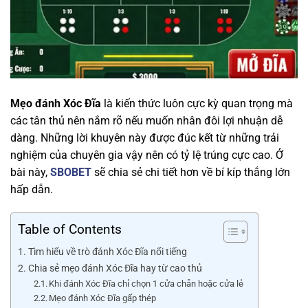
Mẹo đánh Xóc Đĩa
là kiến thức luôn cực kỳ quan trọng mà
các tân thủ nên nắm rõ nếu muốn nhân đôi lợi nhuận dễ
dàng. Những lời khuyên này được đúc kết từ những trải
nghiệm của chuyên gia vậy nên có tỷ lệ trúng cực cao. Ở
bài này,
SBOBET
sẽ chia sẻ chi tiết hơn về bí kíp thắng lớn
hấp dẫn.
Table of Contents
Tìm hiểu về trò đánh Xóc Đĩa nổi tiếng
Chia sẻ mẹo đánh Xóc Đĩa hay từ cao thủ
Khi đánh Xóc Đĩa chỉ chọn 1 cửa chẵn hoặc cửa lẻ
Mẹo đánh Xóc Đĩa gấp thép