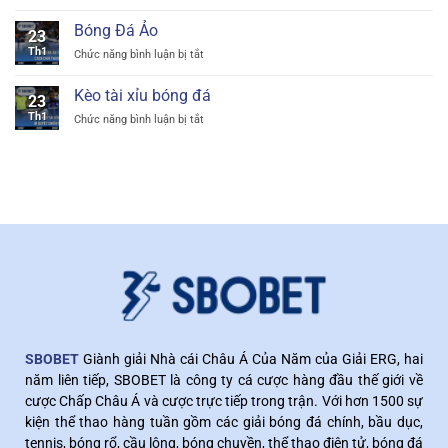
Cá
Là
cược
Bóng Đá Ảo
Gì
23
Esports
Và
Th1
Chức năng bình luận bị tắt
ở
Cách
Bóng
Chơi
Đá
Kèo tài xỉu bóng đá
Hiệu
23
Ảo
Quả
Th1
Chức năng bình luận bị tắt
ở
Nhất
Kèo
Sbobet
tài
xỉu
bóng
đá
SBOBET
Giành giải Nhà cái Châu Á Của Năm của Giải ERG, hai
năm liên tiếp, SBOBET là công ty cá cược hàng đầu thế giới về
cược Chấp Châu Á và cược trực tiếp trong trận. Với hơn 1500 sự
kiện thể thao hàng tuần gồm các giải bóng đá chính, bầu dục,
tennis, bóng rổ, cầu lông, bóng chuyền, thể thao điện tử, bóng đá