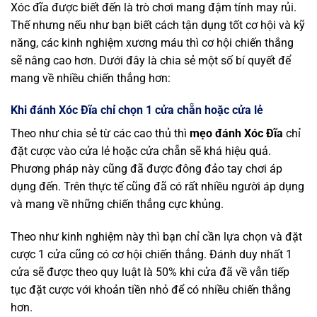
Xóc đĩa được biết đến là trò chơi mang đậm tính may rủi.
Thế nhưng nếu như bạn biết cách tận dụng tốt cơ hội và kỹ
năng, các kinh nghiệm xương máu thì cơ hội chiến thắng
sẽ nâng cao hơn. Dưới đây là chia sẻ một số bí quyết để
mang về nhiều chiến thắng hơn:
Khi đánh Xóc Đĩa chỉ chọn 1 cửa chẵn hoặc cửa lẻ
Theo như chia sẻ từ các cao thủ thì
mẹo đánh Xóc Đĩa
chỉ
đặt cược vào cửa lẻ hoặc cửa chẵn sẽ khá hiệu quả.
Phương pháp này cũng đã được đông đảo tay chơi áp
dụng đến. Trên thực tế cũng đã có rất nhiều người
áp dụng
và mang về những chiến thắng cực khủng.
Theo như kinh nghiệm này thì bạn chỉ cần lựa chọn và đặt
cược 1 cửa cũng có cơ hội chiến thắng. Đánh duy nhất 1
cửa sẽ được theo quy luật là 50% khi cửa đã về vẫn tiếp
tục đặt cược với khoản tiền nhỏ để có nhiều chiến thắng
hơn.