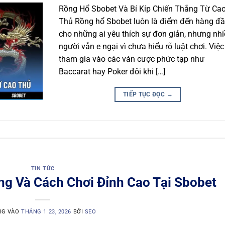
Rồng Hổ Sbobet Và Bí Kíp Chiến Thắng Từ Ca
Thủ Rồng hổ Sbobet luôn là điểm đến hàng đ
cho những ai yêu thích sự đơn giản, nhưng nh
người vẫn e ngại vì chưa hiểu rõ luật chơi. Việc
tham gia vào các ván cược phức tạp như
Baccarat hay Poker đôi khi […]
TIẾP TỤC ĐỌC
→
TIN TỨC
ng Và Cách Chơi Đỉnh Cao Tại Sbobet
NG VÀO
THÁNG 1 23, 2026
BỞI
SEO