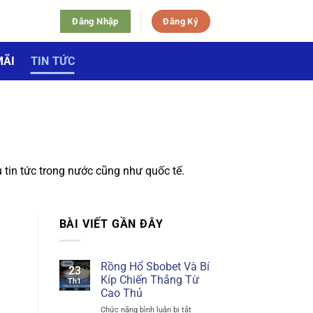
Đăng Nhập
Đăng Ký
MÃI
TIN TỨC
u tin tức trong nước cũng như quốc tế.
BÀI VIẾT GẦN ĐÂY
Rồng Hổ Sbobet Và Bí
23
Kíp Chiến Thắng Từ
Th1
Cao Thủ
Chức năng bình luận bị tắt
ở