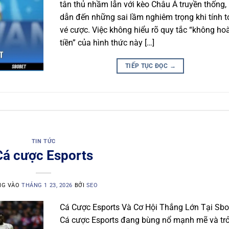
tân thủ nhầm lẫn với kèo Châu Á truyền thống,
dẫn đến những sai lầm nghiêm trọng khi tính 
vé cược. Việc không hiểu rõ quy tắc “không ho
tiền” của hình thức này […]
TIẾP TỤC ĐỌC
→
TIN TỨC
Cá cược Esports
NG VÀO
THÁNG 1 23, 2026
BỞI
SEO
Cá Cược Esports Và Cơ Hội Thắng Lớn Tại Sbo
Cá cược Esports đang bùng nổ mạnh mẽ và tr