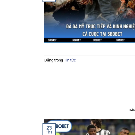
Đăng trong
Tin tức
ĐĂ
23
Th1