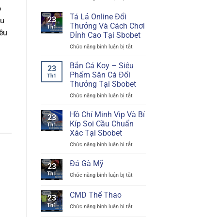
Rồng
o
Hổ
Tá Lả Online Đổi
23
ầu
Sbobet
Thưởng Và Cách Chơi
Th1
Và
iều
Đỉnh Cao Tại Sbobet
Bí
Chức năng bình luận bị tắt
ở
Kíp
Tá
Chiến
Lả
Thắng
Bắn Cá Koy – Siêu
23
Online
Từ
Phẩm Săn Cá Đổi
Th1
Đổi
Cao
Thưởng Tại Sbobet
Thưởng
Thủ
Chức năng bình luận bị tắt
ở
Và
Bắn
Cách
Cá
Chơi
Hồ Chí Minh Vip Và Bí
23
Koy
Đỉnh
Kíp Soi Cầu Chuẩn
Th1
–
Cao
Xác Tại Sbobet
Siêu
Tại
Chức năng bình luận bị tắt
ở
Phẩm
Sbobet
Hồ
Săn
Chí
Cá
Đá Gà Mỹ
23
Minh
Đổi
Th1
Chức năng bình luận bị tắt
ở
Vip
Thưởng
Đá
Và
Tại
Gà
CMD Thể Thao
Bí
Sbobet
23
Mỹ
Kíp
Th1
Chức năng bình luận bị tắt
ở
Soi
CMD