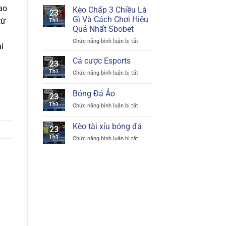
Cầu
Thể
ao
Kèo Chấp 3 Chiều Là
Chuẩn
23
Thao
Gì Và Cách Chơi Hiệu
Xác
từ
Th1
Quả Nhất Sbobet
Tại
Sbobet
Chức năng bình luận bị tắt
ở
ải
Kèo
Chấp
Cá cược Esports
23
3
Th1
Chức năng bình luận bị tắt
ở
Chiều
Cá
Là
cược
Bóng Đá Ảo
Gì
23
Esports
Và
Th1
Chức năng bình luận bị tắt
ở
Cách
Bóng
Chơi
Đá
Kèo tài xỉu bóng đá
Hiệu
23
Ảo
Quả
Th1
Chức năng bình luận bị tắt
ở
Nhất
Kèo
Sbobet
tài
xỉu
bóng
đá