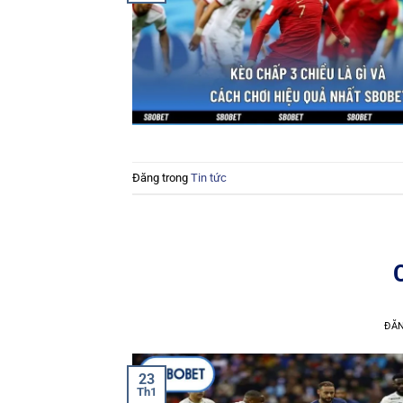
Đăng trong
Tin tức
ĐĂ
23
Th1