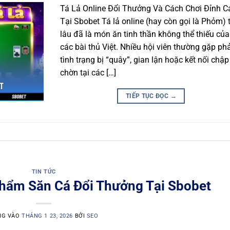
Tá Lả Online Đổi Thưởng Và Cách Chơi Đỉnh C
Tại Sbobet Tá lả online (hay còn gọi là Phỏm) 
lâu đã là món ăn tinh thần không thể thiếu của
các bài thủ Việt. Nhiều hội viên thường gặp ph
tình trạng bị “quây”, gian lận hoặc kết nối chập
chờn tại các […]
TIẾP TỤC ĐỌC
→
TIN TỨC
Phẩm Săn Cá Đổi Thưởng Tại Sbobet
NG VÀO
THÁNG 1 23, 2026
BỞI
SEO