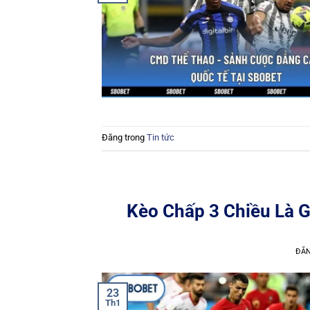
Đăng trong
Tin tức
Kèo Chấp 3 Chiều Là G
ĐĂ
23
Th1