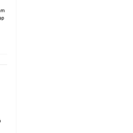
cảm
ạp
ả