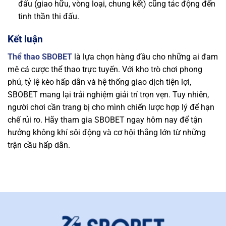
đấu (giao hữu, vòng loại, chung kết) cũng tác động đến
tinh thần thi đấu.
Kết luận
Thể thao SBOBET
là lựa chọn hàng đầu cho những ai đam
mê cá cược thể thao trực tuyến. Với kho trò chơi phong
phú, tỷ lệ kèo hấp dẫn và hệ thống giao dịch tiện lợi,
SBOBET mang lại trải nghiệm giải trí trọn vẹn. Tuy nhiên,
người chơi cần trang bị cho mình chiến lược hợp lý để hạn
chế rủi ro. Hãy tham gia SBOBET ngay hôm nay để tận
hưởng không khí sôi động và cơ hội thắng lớn từ những
trận cầu hấp dẫn.