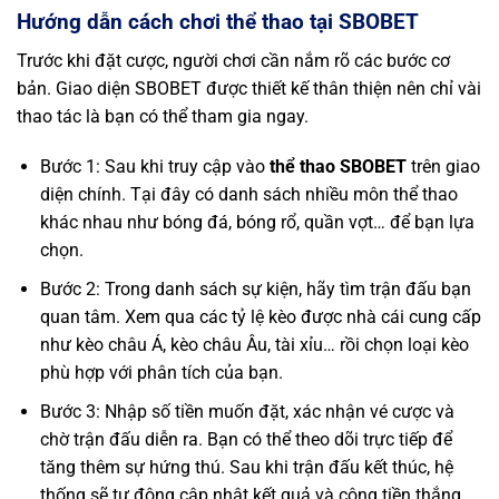
Hướng dẫn cách chơi thể thao tại SBOBET
Trước khi đặt cược, người chơi cần nắm rõ các bước cơ
bản. Giao diện SBOBET được thiết kế thân thiện nên chỉ vài
thao tác là bạn có thể tham gia ngay.
Bước 1: Sau khi truy cập vào
thể thao SBOBET
trên giao
diện chính. Tại đây có danh sách nhiều môn thể thao
khác nhau như bóng đá, bóng rổ, quần vợt… để bạn lựa
chọn.
Bước 2: Trong danh sách sự kiện, hãy tìm trận đấu bạn
quan tâm. Xem qua các tỷ lệ kèo được nhà cái cung cấp
như kèo châu Á, kèo châu Âu, tài xỉu… rồi chọn loại kèo
phù hợp với phân tích của bạn.
Bước 3: Nhập số tiền muốn đặt, xác nhận vé cược và
chờ trận đấu diễn ra. Bạn có thể theo dõi trực tiếp để
tăng thêm sự hứng thú. Sau khi trận đấu kết thúc, hệ
thống sẽ tự động cập nhật kết quả và cộng tiền thắng