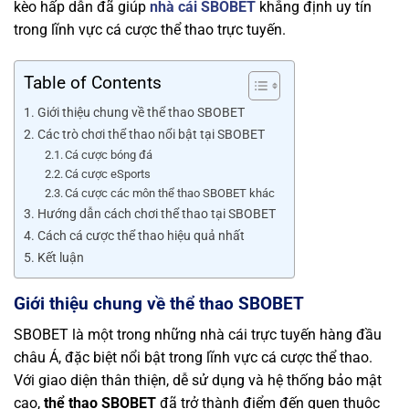
kèo hấp dẫn đã giúp
nhà cái SBOBET
khẳng định uy tín
trong lĩnh vực cá cược thể thao trực tuyến.
Table of Contents
Giới thiệu chung về thể thao SBOBET
Các trò chơi thể thao nổi bật tại SBOBET
Cá cược bóng đá
Cá cược eSports
Cá cược các môn thể thao SBOBET khác
Hướng dẫn cách chơi thể thao tại SBOBET
Cách cá cược thể thao hiệu quả nhất
Kết luận
Giới thiệu chung về thể thao SBOBET
SBOBET là một trong những nhà cái trực tuyến hàng đầu
châu Á, đặc biệt nổi bật trong lĩnh vực cá cược thể thao.
Với giao diện thân thiện, dễ sử dụng và hệ thống bảo mật
cao,
thể thao SBOBET
đã trở thành điểm đến quen thuộc