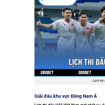
Lịch thi
Giải đấu khu vực Đông Nam Á