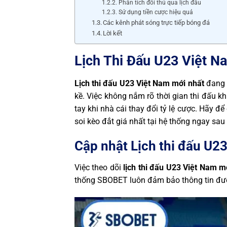
Phân tích đối thủ qua lịch đấu
Sử dụng tiền cược hiệu quả
Các kênh phát sóng trực tiếp bóng đá
Lời kết
Lịch Thi Đấu U23 Việt N
Lịch thi đấu U23 Việt Nam mới nhất
đang l
kề. Việc không nắm rõ thời gian thi đấu k
tay khi nhà cái thay đổi tỷ lệ cược. Hãy đ
soi kèo đắt giá nhất tại hệ thống ngay sau
Cập nhật Lịch thi đấu U2
Việc theo dõi
lịch thi đấu U23 Việt Nam m
thống SBOBET luôn đảm bảo thông tin đượ