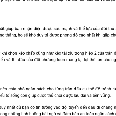
hất
giúp bạn nhận diện được sức mạnh và thể lực của đối thủ
căng thẳng, họ sẽ khó duy trì được phong độ cao nhất khi gặp c
 khi chọn kèo chấp cũng như kèo tài xỉu trong hiệp 2 của trận 
uyển và thi đấu của đối phương luôn mang lại lợi thế lớn cho n
 nên chia nhỏ ngân sách cho từng trận đấu cụ thể để tránh rủ
yếu tố sống còn giúp cược thủ chơi được lâu dài và bền vững.
duy nhất dù bạn có tin tưởng vào đội tuyển đến đâu đi chăng 
rong những tình huống bất ngờ và đảm bảo an toàn ngân sách