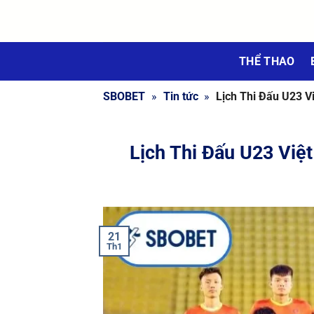
Bỏ
qua
nội
THỂ THAO
dung
SBOBET
»
Tin tức
»
Lịch Thi Đấu U23 V
Lịch Thi Đấu U23 Việ
21
Th1