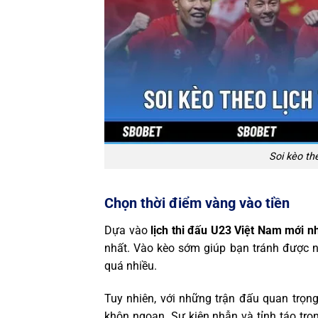
Soi kèo th
Chọn thời điểm vàng vào tiền
Dựa vào
lịch thi đấu U23 Việt Nam mới n
nhất. Vào kèo sớm giúp bạn tránh được nh
quá nhiều.
Tuy nhiên, với những trận đấu quan trọng
khôn ngoan. Sự kiên nhẫn và tỉnh táo tro