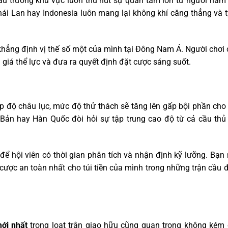
ấu trường khu vực luôn thu hút sự quan tâm lớn từ người hâ
hái Lan hay Indonesia luôn mang lại không khí căng thẳng và t
à khẳng định vị thế số một của mình tại Đông Nam Á. Người chơi
giá thể lực và đưa ra quyết định đặt cược sáng suốt.
ấp độ châu lục, mức độ thử thách sẽ tăng lên gấp bội phần cho
 Bản hay Hàn Quốc đòi hỏi sự tập trung cao độ từ cả cầu thủ
để hội viên có thời gian phân tích và nhận định kỹ lưỡng. Bạn
cược an toàn nhất cho túi tiền của mình trong những trận cầu 
mới nhất
trong loạt trận giao hữu cũng quan trọng không kém