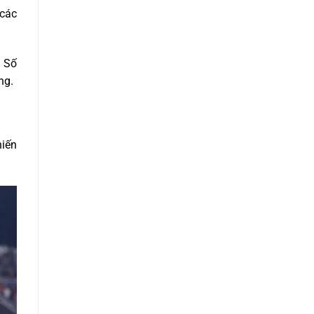
 các
. Số
ng.
iến