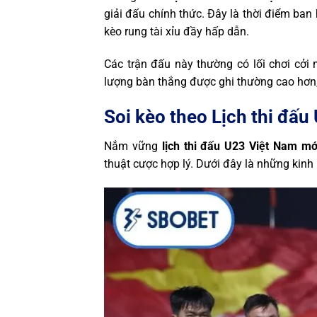
giải đấu chính thức. Đây là thời điểm ban 
kèo rung tài xỉu đầy hấp dẫn.
Các trận đấu này thường có lối chơi cởi m
lượng bàn thắng được ghi thường cao hơn,
Soi kèo theo Lịch thi đấ
Nắm vững
lịch thi đấu U23 Việt Nam mớ
thuật cược hợp lý. Dưới đây là những kin