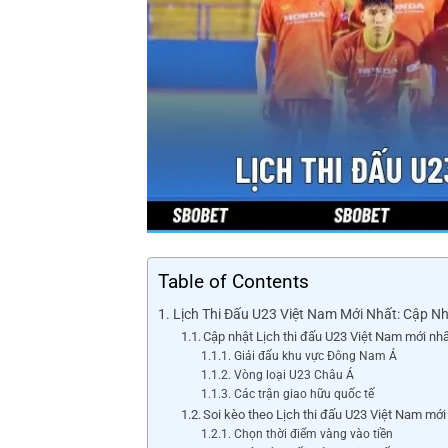
Table of Contents
Lịch Thi Đấu U23 Việt Nam Mới Nhất: Cập Nh
Cập nhật Lịch thi đấu U23 Việt Nam mới nh
Giải đấu khu vực Đông Nam Á
Vòng loại U23 Châu Á
Các trận giao hữu quốc tế
Soi kèo theo Lịch thi đấu U23 Việt Nam mới
Chọn thời điểm vàng vào tiền