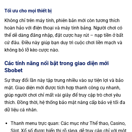
Tối ưu cho mọi thiết bị
Không chỉ trên máy tính, phiên bản mới còn tương thích
hoàn hảo với điện thoại và máy tính bảng. Người chơi có
thể dễ dàng đăng nhập, đặt cược hay rút – nạp tiền ở bất
cứ đâu. Điều này giúp bạn duy trì cuộc chơi liền mạch và
không bỏ lỡ kèo cược nào.
Các tính năng nổi bật trong giao diện mới
Sbobet
Sự thay đổi lần này tập trung nhiều vào sự tiện lợi và bảo
mật. Giao diện mới được tích hợp thanh công cụ nhanh,
giúp người chơi chỉ mất vài giây để truy cập trò chơi yêu
thích. Đồng thời, hệ thống bảo mật nâng cấp bảo vệ tối đa
dữ liệu cá nhân.
Thanh menu trực quan: Các mục như Thể thao, Casino,
Slot, Xổ số được hiển thị rõ ràng, dễ truy cập chỉ với một