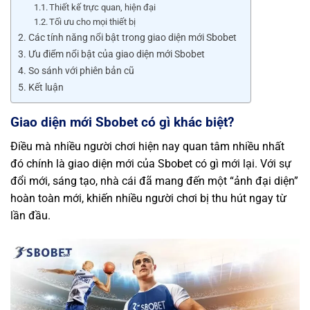
Thiết kế trực quan, hiện đại
Tối ưu cho mọi thiết bị
Các tính năng nổi bật trong giao diện mới Sbobet
Ưu điểm nổi bật của giao diện mới Sbobet
So sánh với phiên bản cũ
Kết luận
Giao diện mới Sbobet có gì khác biệt?
Điều mà nhiều người chơi hiện nay quan tâm nhiều nhất
đó chính là giao diện mới của Sbobet có gì mới lại. Với sự
đổi mới, sáng tạo, nhà cái đã mang đến một “ảnh đại diện”
hoàn toàn mới, khiến nhiều người chơi bị thu hút ngay từ
lần đầu.