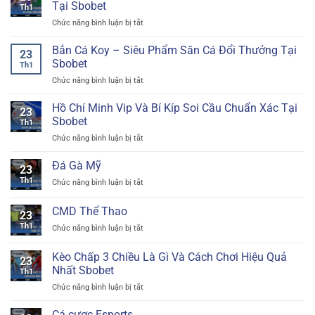
Sbobet
Tại Sbobet
Th1
Và
Chức năng bình luận bị tắt
ở
Bí
Tá
Kíp
Lả
Bắn Cá Koy – Siêu Phẩm Săn Cá Đổi Thưởng Tại
Chiến
23
Online
Thắng
Sbobet
Th1
Đổi
Từ
Chức năng bình luận bị tắt
ở
Thưởng
Cao
Bắn
Và
Thủ
Cá
Hồ Chí Minh Vip Và Bí Kíp Soi Cầu Chuẩn Xác Tại
Cách
23
Koy
Chơi
Sbobet
Th1
–
Đỉnh
Chức năng bình luận bị tắt
ở
Siêu
Cao
Hồ
Phẩm
Tại
Chí
Đá Gà Mỹ
Săn
Sbobet
23
Minh
Cá
Th1
Chức năng bình luận bị tắt
ở
Vip
Đổi
Đá
Và
Thưởng
Gà
CMD Thể Thao
Bí
Tại
23
Mỹ
Kíp
Sbobet
Th1
Chức năng bình luận bị tắt
ở
Soi
CMD
Cầu
Thể
Kèo Chấp 3 Chiều Là Gì Và Cách Chơi Hiệu Quả
Chuẩn
23
Thao
Nhất Sbobet
Xác
Th1
Tại
Chức năng bình luận bị tắt
ở
Sbobet
Kèo
Chấp
Cá cược Esports