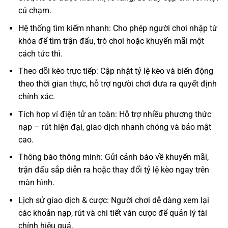
cú chạm.
Hệ thống tìm kiếm nhanh: Cho phép người chơi nhập từ
khóa để tìm trận đấu, trò chơi hoặc khuyến mãi một
cách tức thì.
Theo dõi kèo trực tiếp: Cập nhật tỷ lệ kèo và biến động
theo thời gian thực, hỗ trợ người chơi đưa ra quyết định
chính xác.
Tích hợp ví điện tử an toàn: Hỗ trợ nhiều phương thức
nạp – rút hiện đại, giao dịch nhanh chóng và bảo mật
cao.
Thông báo thông minh: Gửi cảnh báo về khuyến mãi,
trận đấu sắp diễn ra hoặc thay đổi tỷ lệ kèo ngay trên
màn hình.
Lịch sử giao dịch & cược: Người chơi dễ dàng xem lại
các khoản nạp, rút và chi tiết ván cược để quản lý tài
chính hiệu quả.