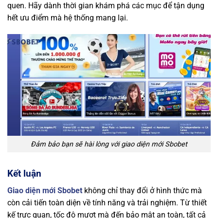
quen. Hãy dành thời gian khám phá các mục để tận dụng
hết ưu điểm mà hệ thống mang lại.
Đảm bảo bạn sẽ hài lòng với giao diện mới Sbobet
Kết luận
Giao diện mới Sbobet
không chỉ thay đổi ở hình thức mà
còn cải tiến toàn diện về tính năng và trải nghiệm. Từ thiết
kế trực quan, tốc độ mượt mà đến bảo mật an toàn, tất cả