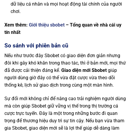
dữ liệu cá nhân và mọi hoạt động tài chính của người
chơi.
Xem thêm:
Giới thiệu sbobet
– Tổng quan về nhà cái uy
tín nhất
So sánh với phiên bản cũ
Nếu như trước đây Sbobet có giao diện đơn giản nhưng
đôi khi gây khó khăn trong thao tác, thì ở bản mới, mọi thứ
đã được cải thiện đáng kể.
Giao diện mới Sbobet
giúp
người dùng giờ đây có thể vừa đặt cược vừa theo dõi
thống kê, lịch sử giao dịch trong cùng một màn hình.
Sự đổi mới không chỉ để nâng cao trải nghiệm người dùng
mà còn giúp Sbobet giữ vững vị thế trong thị trường cá
cược trực tuyến. Đây là một trong những bước đi quan
trọng để thương hiệu duy trì sự tin cậy. Nếu bạn vừa tham
gia Sbobet, giao diện mới sẽ là lợi thế giúp dễ dàng làm