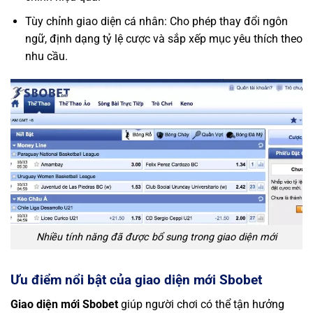
Tùy chỉnh giao diện cá nhân: Cho phép thay đổi ngôn
ngữ, định dạng tỷ lệ cược và sắp xếp mục yêu thích theo
nhu cầu.
Nhiều tính năng đã được bổ sung trong giao diện mới
Ưu điểm nổi bật của giao diện mới Sbobet
Giao diện mới Sbobet
giúp người chơi có thể tận hưởng