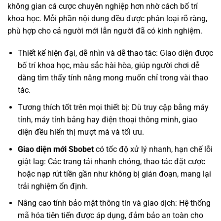
không gian cá cược chuyên nghiệp hơn nhờ cách bố trí
khoa học. Mỗi phần nội dung đều được phân loại rõ ràng,
phù hợp cho cả người mới lẫn người đã có kinh nghiệm.
Thiết kế hiện đại, dễ nhìn và dễ thao tác: Giao diện được
bố trí khoa học, màu sắc hài hòa, giúp người chơi dễ
dàng tìm thấy tính năng mong muốn chỉ trong vài thao
tác.
Tương thích tốt trên mọi thiết bị: Dù truy cập bằng máy
tính, máy tính bảng hay điện thoại thông minh, giao
diện đều hiển thị mượt mà và tối ưu.
Giao diện mới Sbobet
có tốc độ xử lý nhanh, hạn chế lỗi
giật lag: Các trang tải nhanh chóng, thao tác đặt cược
hoặc nạp rút tiền gần như không bị gián đoạn, mang lại
trải nghiệm ổn định.
Nâng cao tính bảo mật thông tin và giao dịch: Hệ thống
mã hóa tiên tiến được áp dụng, đảm bảo an toàn cho