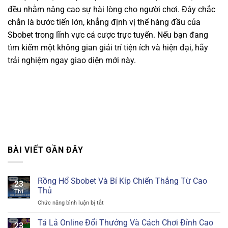
đều nhằm nâng cao sự hài lòng cho người chơi. Đây chắc
chắn là bước tiến lớn, khẳng định vị thế hàng đầu của
Sbobet trong lĩnh vực cá cược trực tuyến. Nếu bạn đang
tìm kiếm một không gian giải trí tiện ích và hiện đại, hãy
trải nghiệm ngay giao diện mới này.
BÀI VIẾT GẦN ĐÂY
Rồng Hổ Sbobet Và Bí Kíp Chiến Thắng Từ Cao
23
Thủ
Th1
Chức năng bình luận bị tắt
ở
Rồng
Hổ
Tá Lả Online Đổi Thưởng Và Cách Chơi Đỉnh Cao
23