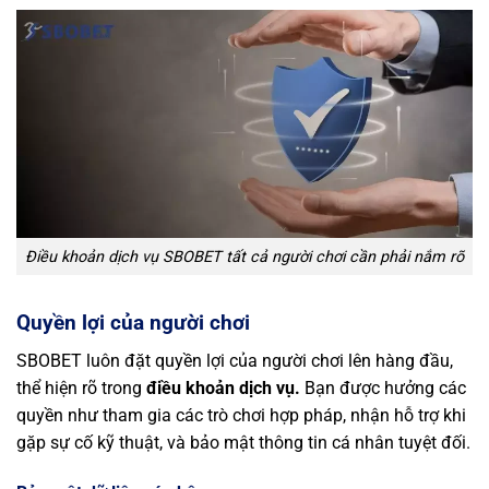
Điều khoản dịch vụ SBOBET tất cả người chơi cần phải nắm rõ
Quyền lợi của người chơi
SBOBET luôn đặt quyền lợi của người chơi lên hàng đầu,
thể hiện rõ trong
điều khoản dịch vụ.
Bạn được hưởng các
quyền như tham gia các trò chơi hợp pháp, nhận hỗ trợ khi
gặp sự cố kỹ thuật, và bảo mật thông tin cá nhân tuyệt đối.