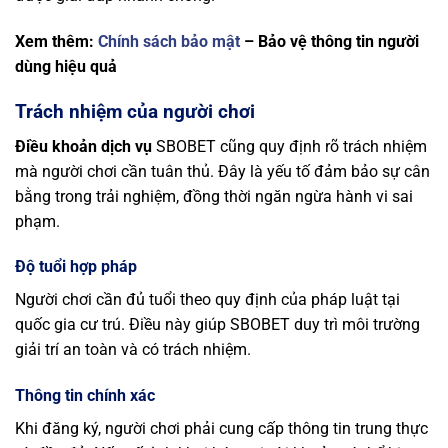
Xem thêm:
Chính sách bảo mật
– Bảo vệ thông tin người
dùng hiệu quả
Trách nhiệm của người chơi
Điều khoản dịch vụ
SBOBET cũng quy định rõ trách nhiệm
mà người chơi cần tuân thủ. Đây là yếu tố đảm bảo sự cân
bằng trong trải nghiệm, đồng thời ngăn ngừa hành vi sai
phạm.
Độ tuổi hợp pháp
Người chơi cần đủ tuổi theo quy định của pháp luật tại
quốc gia cư trú. Điều này giúp SBOBET duy trì môi trường
giải trí an toàn và có trách nhiệm.
Thông tin chính xác
Khi đăng ký, người chơi phải cung cấp thông tin trung thực