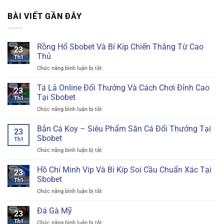
BÀI VIẾT GẦN ĐÂY
Rồng Hổ Sbobet Và Bí Kíp Chiến Thắng Từ Cao
23
Thủ
Th1
Chức năng bình luận bị tắt
ở
Rồng
Hổ
Tá Lả Online Đổi Thưởng Và Cách Chơi Đỉnh Cao
23
Sbobet
Tại Sbobet
Th1
Và
Chức năng bình luận bị tắt
ở
Bí
Tá
Kíp
Lả
Bắn Cá Koy – Siêu Phẩm Săn Cá Đổi Thưởng Tại
Chiến
23
Online
Thắng
Sbobet
Th1
Đổi
Từ
Chức năng bình luận bị tắt
ở
Thưởng
Cao
Bắn
Và
Thủ
Cá
Hồ Chí Minh Vip Và Bí Kíp Soi Cầu Chuẩn Xác Tại
Cách
23
Koy
Chơi
Sbobet
Th1
–
Đỉnh
Chức năng bình luận bị tắt
ở
Siêu
Cao
Hồ
Phẩm
Tại
Chí
Đá Gà Mỹ
Săn
Sbobet
23
Minh
Cá
Th1
Chức năng bình luận bị tắt
ở