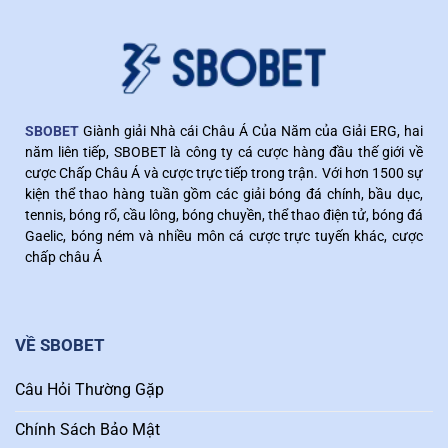
SBOBET
Giành giải Nhà cái Châu Á Của Năm của Giải ERG, hai
năm liên tiếp, SBOBET là công ty cá cược hàng đầu thế giới về
cược Chấp Châu Á và cược trực tiếp trong trận. Với hơn 1500 sự
kiện thể thao hàng tuần gồm các giải bóng đá chính, bầu dục,
tennis, bóng rổ, cầu lông, bóng chuyền, thể thao điện tử, bóng đá
Gaelic, bóng ném và nhiều môn cá cược trực tuyến khác, cược
chấp châu Á
VỀ SBOBET
Câu Hỏi Thường Gặp
Chính Sách Bảo Mật