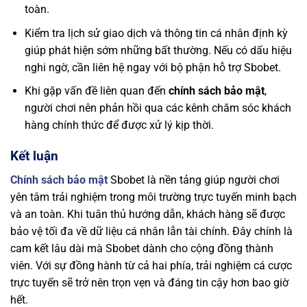
toàn.
Kiểm tra lịch sử giao dịch và thông tin cá nhân định kỳ
giúp phát hiện sớm những bất thường. Nếu có dấu hiệu
nghi ngờ, cần liên hệ ngay với bộ phận hỗ trợ Sbobet.
Khi gặp vấn đề liên quan đến
chính sách bảo mật
,
người chơi nên phản hồi qua các kênh chăm sóc khách
hàng chính thức để được xử lý kịp thời.
Kết luận
Chính sách bảo mật
Sbobet là nền tảng giúp người chơi
yên tâm trải nghiệm trong môi trường trực tuyến minh bạch
và an toàn. Khi tuân thủ hướng dẫn, khách hàng sẽ được
bảo vệ tối đa về dữ liệu cá nhân lẫn tài chính. Đây chính là
cam kết lâu dài mà Sbobet dành cho cộng đồng thành
viên. Với sự đồng hành từ cả hai phía, trải nghiệm cá cược
trực tuyến sẽ trở nên trọn vẹn và đáng tin cậy hơn bao giờ
hết.