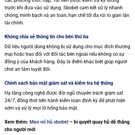
Các phương thức nạp, rút tiền được kiểm tra kỹ lưỡng
trước khi đưa vào sử dụng. Sbobet cam kết xử lý nhanh
chóng, minh bạch và an toàn, hạn chế tối đa rủi ro gian lận
tài chính.
Không chia sẻ thông tin cho bên thứ ba
Dữ liệu người dùng không bị sử dụng cho mục đích thương
mại hoặc trao đổi với đối tác bên ngoài nếu không có sự
đồng ý của khách hàng. Đây là điểm khác biệt giúp người
chơi an tâm tuyệt đối.
Chính sách bảo mật giám sát và kiểm tra hệ thống
Hạ tầng công nghệ được đội ngũ chuyên trách giám sát
24/7, đồng thời tiến hành kiểm toán định kỳ để phát hiện
sớm và xử lý mọi lỗ hổng bảo mật.
Xem thêm:
Mẹo nổ hũ sbobet
– bí quyết quay hũ dễ thắng
cho người mới