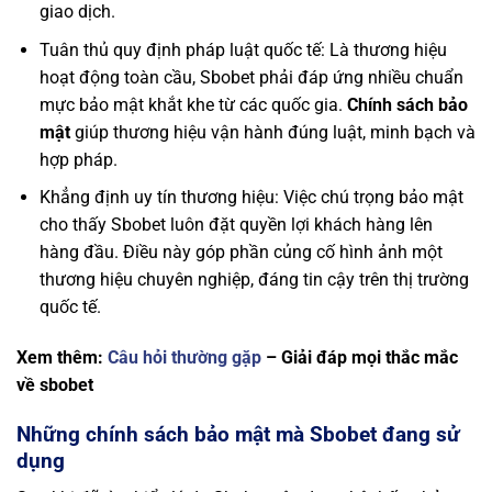
giao dịch.
Tuân thủ quy định pháp luật quốc tế: Là thương hiệu
hoạt động toàn cầu, Sbobet phải đáp ứng nhiều chuẩn
mực bảo mật khắt khe từ các quốc gia.
Chính sách bảo
mật
giúp thương hiệu vận hành đúng luật, minh bạch và
hợp pháp.
Khẳng định uy tín thương hiệu: Việc chú trọng bảo mật
cho thấy Sbobet luôn đặt quyền lợi khách hàng lên
hàng đầu. Điều này góp phần củng cố hình ảnh một
thương hiệu chuyên nghiệp, đáng tin cậy trên thị trường
quốc tế.
Xem thêm:
Câu hỏi thường gặp
– Giải đáp mọi thắc mắc
về sbobet
Những chính sách bảo mật mà Sbobet đang sử
dụng