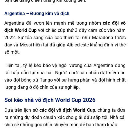
bạn dễ dàng chiến thắng khi xuống tiền.
Argentina – Đương kim vô địch
Argentina đã vươn lên mạnh mẽ trong nhóm
các đội vô
địch World Cup
với chiếc cúp thứ 3 đầy cảm xúc vào năm
2022. Sự tỏa sáng của các thiên tài như Maradona trước
đây và Messi hiện tại đã giúp Albiceleste khẳng định vị thế
số một.
Hiện tại, tỷ lệ kèo bảo vệ ngôi vương của Argentina đang
rất hấp dẫn tại nhà cái. Người chơi cân nhắc đặt niềm tin
vào đội bóng xứ Tango với sự hưng phấn và đội hình chất
lượng đang ở độ chín của sự nghiệp.
Soi kèo nhà vô địch World Cup 2026
Dựa trên lịch sử
các đội vô địch World Cup
, chúng ta đưa
ra những dự đoán chuẩn xác cho giải đấu sắp tới. Nhà cái
chia sẻ những góc nhìn chuyên môn để bạn tham khảo.