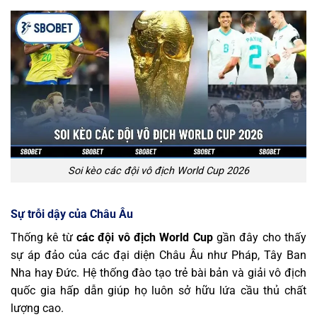
Soi kèo các đội vô địch World Cup 2026
Sự trỗi dậy của Châu Âu
Thống kê từ
các đội vô địch World Cup
gần đây cho thấy
sự áp đảo của các đại diện Châu Âu như Pháp, Tây Ban
Nha hay Đức. Hệ thống đào tạo trẻ bài bản và giải vô địch
quốc gia hấp dẫn giúp họ luôn sở hữu lứa cầu thủ chất
lượng cao.