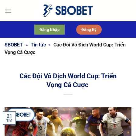
Bỏ
qua
nội
dung
Đăng Nhập
Đăng Ký
SBOBET
»
Tin tức
»
Các Đội Vô Địch World Cup: Triển
Vọng Cá Cược
Các Đội Vô Địch World Cup: Triển
Vọng Cá Cược
21
Th1