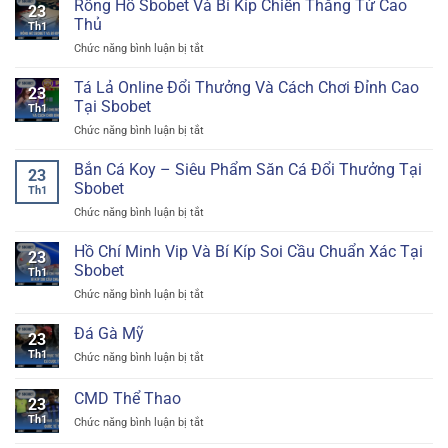
Rồng Hổ Sbobet Và Bí Kíp Chiến Thắng Từ Cao
23
Thủ
Th1
Chức năng bình luận bị tắt
ở
Rồng
Hổ
Tá Lả Online Đổi Thưởng Và Cách Chơi Đỉnh Cao
23
Sbobet
Tại Sbobet
Th1
Và
Chức năng bình luận bị tắt
ở
Bí
Tá
Kíp
Lả
Bắn Cá Koy – Siêu Phẩm Săn Cá Đổi Thưởng Tại
Chiến
23
Online
Thắng
Sbobet
Th1
Đổi
Từ
Chức năng bình luận bị tắt
ở
Thưởng
Cao
Bắn
Và
Thủ
Cá
Hồ Chí Minh Vip Và Bí Kíp Soi Cầu Chuẩn Xác Tại
Cách
23
Koy
Chơi
Sbobet
Th1
–
Đỉnh
Chức năng bình luận bị tắt
ở
Siêu
Cao
Hồ
Phẩm
Tại
Chí
Đá Gà Mỹ
Săn
Sbobet
23
Minh
Cá
Th1
Chức năng bình luận bị tắt
ở
Vip
Đổi
Đá
Và
Thưởng
Gà
CMD Thể Thao
Bí
Tại
23
Mỹ
Kíp
Sbobet
Th1
Chức năng bình luận bị tắt
ở
Soi
CMD
Cầu