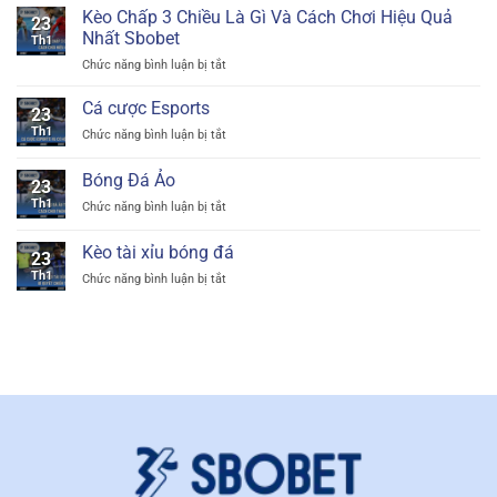
Thể
Kèo Chấp 3 Chiều Là Gì Và Cách Chơi Hiệu Quả
Chuẩn
23
Thao
Nhất Sbobet
Xác
Th1
Tại
Chức năng bình luận bị tắt
ở
Sbobet
Kèo
Chấp
Cá cược Esports
23
3
Th1
Chức năng bình luận bị tắt
ở
Chiều
Cá
Là
cược
Bóng Đá Ảo
Gì
23
Esports
Và
Th1
Chức năng bình luận bị tắt
ở
Cách
Bóng
Chơi
Đá
Kèo tài xỉu bóng đá
Hiệu
23
Ảo
Quả
Th1
Chức năng bình luận bị tắt
ở
Nhất
Kèo
Sbobet
tài
xỉu
bóng
đá