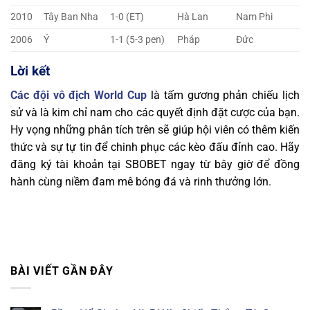
2010
Tây Ban Nha
1-0 (ET)
Hà Lan
Nam Phi
2006
Ý
1-1 (5-3 pen)
Pháp
Đức
Lời kết
Các đội vô địch World Cup
là tấm gương phản chiếu lịch
sử và là kim chỉ nam cho các quyết định đặt cược của bạn.
Hy vọng những phân tích trên sẽ giúp hội viên có thêm kiến
thức và sự tự tin để chinh phục các kèo đấu đỉnh cao. Hãy
đăng ký tài khoản tại SBOBET ngay từ bây giờ để đồng
hành cùng niềm đam mê bóng đá và rinh thưởng lớn.
BÀI VIẾT GẦN ĐÂY